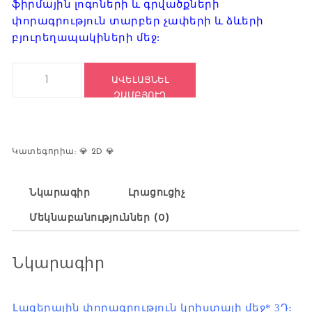
ֆիրմային լոգոների և գրվածքների
փորագրություն տարբեր չափերի և ձևերի
բյուրեղապակիների մեջ:
Կոդ: 2610 quantity
ԱՎԵԼԱՑՆԵԼ
ԶԱՄԲՅՈՒՂ
Համեմատեք
Կատեգորիա:
💎 2D 💎
Նկարագիր
Լրացուցիչ
Մեկնաբանություններ (0)
Նկարագիր
Լազերային փորագրություն կրիստալի մեջ* 3Դ։