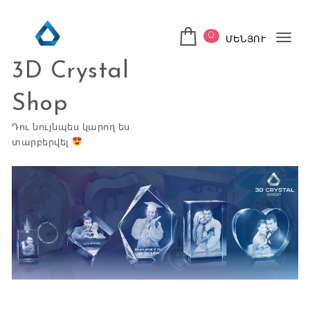
Skip to content
0
ՄԵՆՅՈՒ
Tog
3D Crystal
nav
Shop
Դու նույնպես կարող ես
տարբերվել