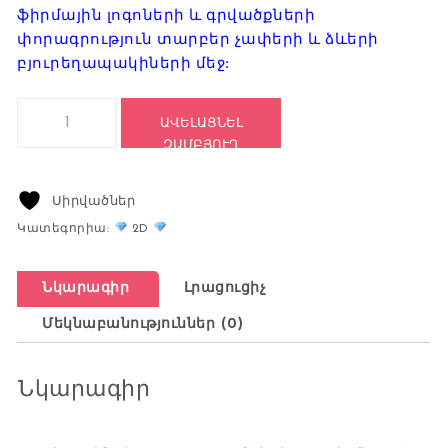
ֆիրմային լոգոների և գրվածքների
փորագրություն տարբեր չափերի և ձևերի
բյուրեղապակիների մեջ:
Կոդ: 2604 quantity
ԱՎԵԼԱՑՆԵԼ
ԶԱՄԲՅՈՒՂ
Սիրվածներ
Համեմատեք
Կատեգորիա:
2D
Նկարագիր
Լրացուցիչ
Մեկնաբանություններ (0)
Նկարագիր