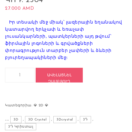
ԿՈԴ: 2504
27.000
AMD
Իր տեսակի մեջ միակ՝ լազերային եղանակով
կատարվող երկչափ և եռաչափ
լուսանկարների, պատկերների այդ թվում՝
ֆիրմային լոգոների և գրվածքների
փորագրություն տարբեր չափերի և ձևերի
բյուրեղապակիների մեջ:
Կոդ: 2504 quantity
ԱՎԵԼԱՑՆԵԼ
ԶԱՄԲՅՈՒՂ
Համեմատեք
Կատեգորիա:
💎 2D 💎
․․․
3D
,
3D Crystal
,
3Dcrystal
,
3Դ
,
3Դ Կրիստալ