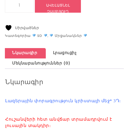
Կոդ: 2220 quantity
ԱՎԵԼԱՑՆԵԼ
ԶԱՄԲՅՈՒՂ
Սիրվածներ
Համեմատեք
Կատեգորիա
2D
,
Մրցանակներ
Նկարագիր
Լրացուցիչ
Մեկնաբանություններ (0)
Նկարագիր
Լազերային փորագրություն կրիստալի մեջ* 3Դ։
Հուշանվերի հետ անվճար տրամադրվում է
լուսային տակդիր։