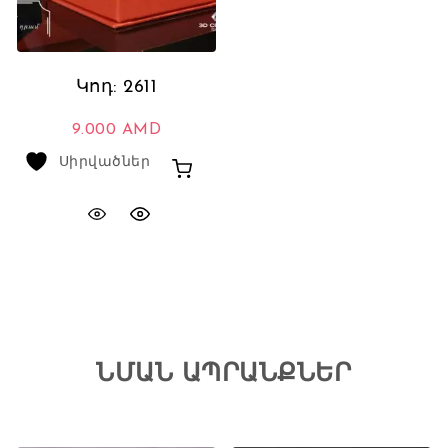
Կոդ: 2611
9.000
AMD
Սիրվածներ
ՆՄԱՆ ԱՊՐԱՆՔՆԵՐ